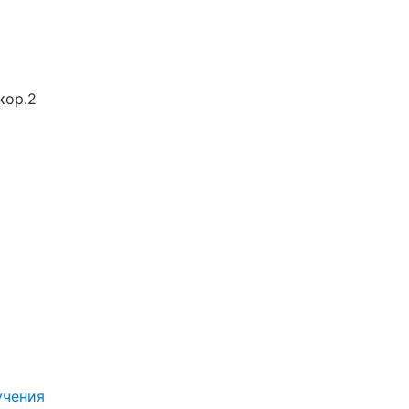
кор.2
учения