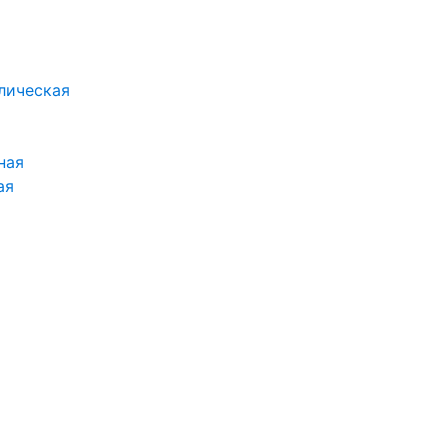
лическая
ная
ая