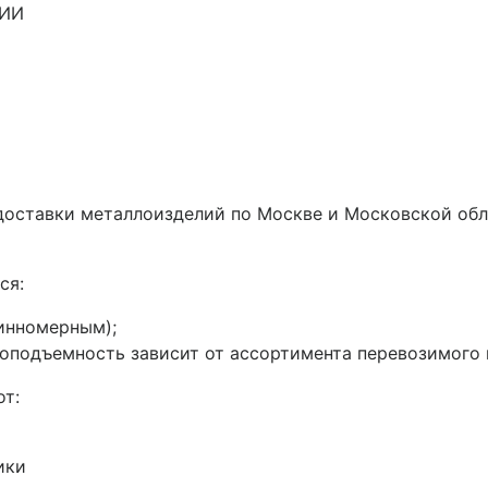
ИИ
 доставки металлоизделий по Москве и Московской об
ся:
инномерным);
подъемность зависит от ассортимента перевозимого ме
от:
ики