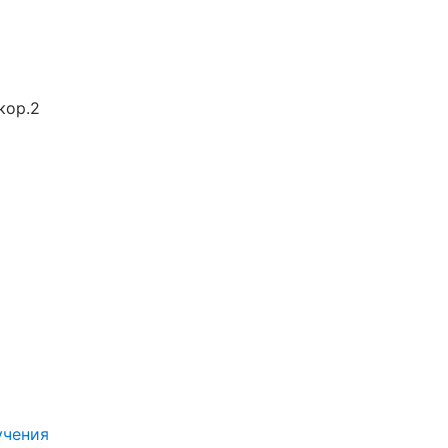
кор.2
учения