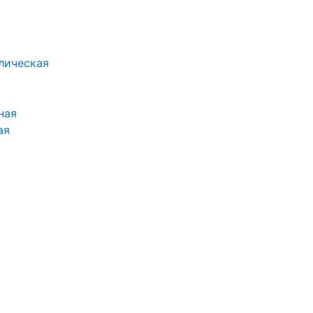
лическая
ная
ая