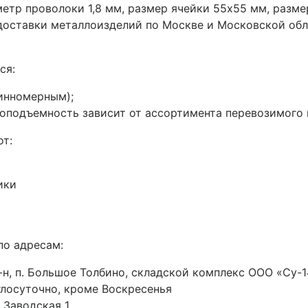
р проволоки 1,8 мм, размер ячейки 55х55 мм, размер р
 доставки металлоизделий по Москве и Московской об
ся:
инномерным);
подъемность зависит от ассортимента перевозимого ме
от:
ики
по адресам:
н, п. Большое Толбино, складской комплекс ООО «Су-14
руглосуточно, кроме Воскресенья
 Заводская 1