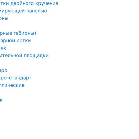
етки двойного кручения
рмирующей панелью
оны
арные габионы)
варной сетки
иях
ительной площадки
вро
вро-стандарт
ллические
я