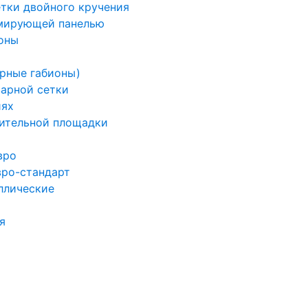
етки двойного кручения
рмирующей панелью
оны
арные габионы)
варной сетки
иях
ительной площадки
вро
вро-стандарт
ллические
я