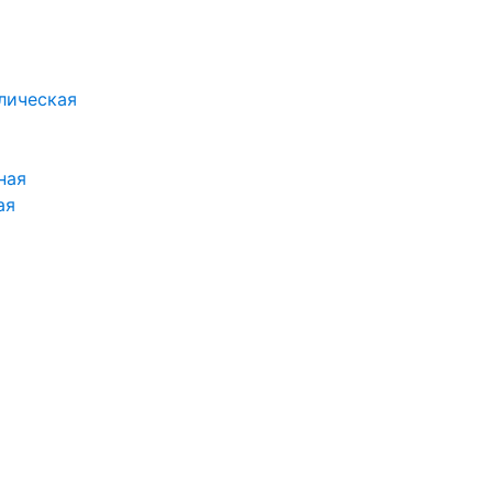
лическая
ная
ая