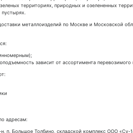
зеленых территориях, природных и озелененных терри
 пустырях.
 доставки металлоизделий по Москве и Московской об
ся:
инномерным);
подъемность зависит от ассортимента перевозимого ме
от:
ики
по адресам:
н, п. Большое Толбино, складской комплекс ООО «Су-14