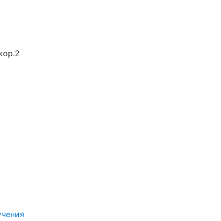
кор.2
учения