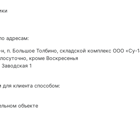
ики
по адресам:
н, п. Большое Толбино, складской комплекс ООО «Су-14
руглосуточно, кроме Воскресенья
 Заводская 1
 для клиента способом:
ельном объекте