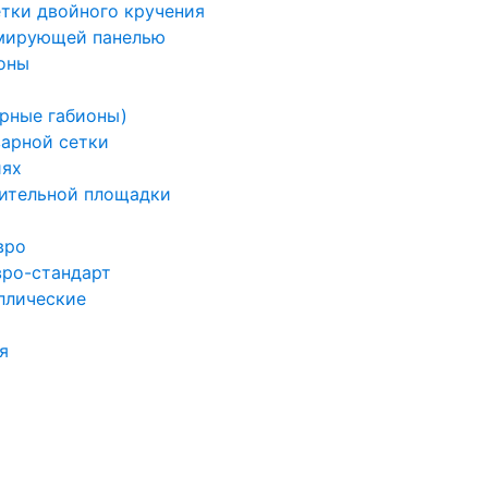
етки двойного кручения
рмирующей панелью
оны
арные габионы)
варной сетки
иях
ительной площадки
вро
вро-стандарт
ллические
я