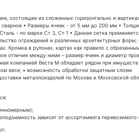
елие, состоящее из сложенных горизонтально и вертик
– сварное • Размеры ячеек - от 5 мм до 200 мм • Толщи
• Сталь - по марке Ст 3, Ст 1 • Данная сетка применяе
тельство ограждений и различных архитектурных форм; 
нах. Кромка в рулонах, картах как правило с обрезанн
ное отличие между ними – размер ячеек и диаметр пр
мая компанией Веста М обладает рядом при имуществ 
ом весе; • возможность обработки защитным слоем
 доставки металлоизделий по Москве и Московской об
ся:
инномерным);
подъемность зависит от ассортимента перевозимого ме
от: