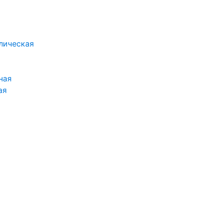
лическая
ная
ая