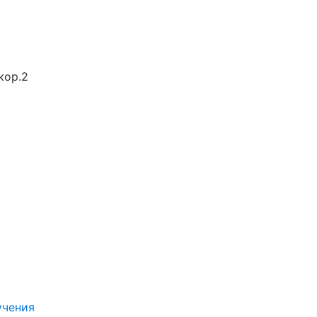
кор.2
учения