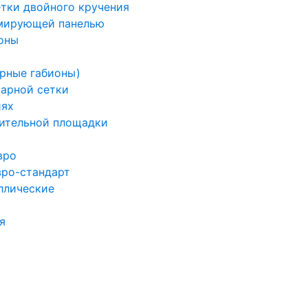
етки двойного кручения
рмирующей панелью
оны
арные габионы)
варной сетки
иях
ительной площадки
вро
вро-стандарт
ллические
я