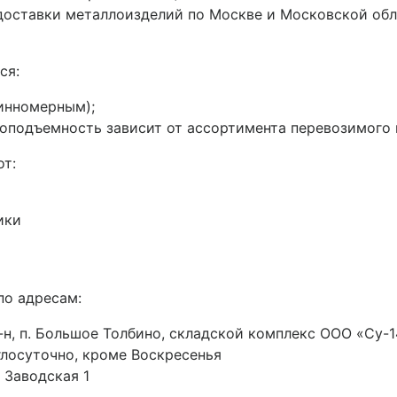
 доставки металлоизделий по Москве и Московской об
ся:
инномерным);
подъемность зависит от ассортимента перевозимого ме
от:
ики
по адресам:
н, п. Большое Толбино, складской комплекс ООО «Су-14
руглосуточно, кроме Воскресенья
 Заводская 1