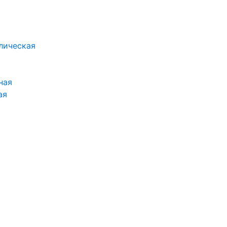
лическая
ная
ая