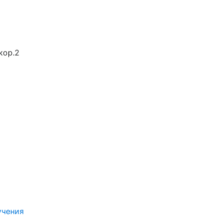
кор.2
учения