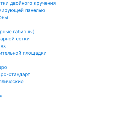
етки двойного кручения
рмирующей панелью
оны
арные габионы)
варной сетки
иях
ительной площадки
вро
вро-стандарт
ллические
я