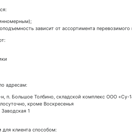
ся:
инномерным);
подъемность зависит от ассортимента перевозимого ме
от:
ики
по адресам:
н, п. Большое Толбино, складской комплекс ООО «Су-14
руглосуточно, кроме Воскресенья
 Заводская 1
 для клиента способом: