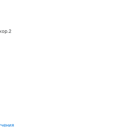
кор.2
учения