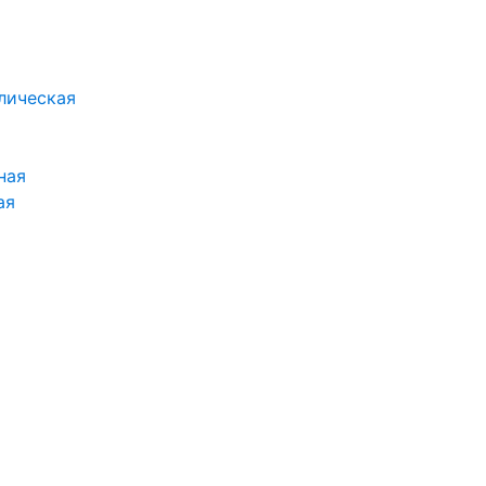
лическая
ная
ая