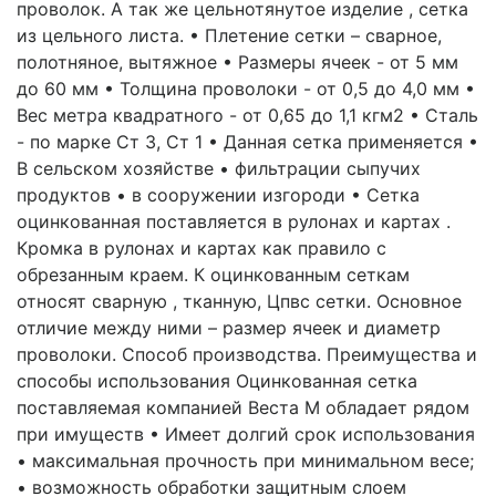
проволок. А так же цельнотянутое изделие , сетка
из цельного листа. • Плетение сетки – сварное,
полотняное, вытяжное • Размеры ячеек - от 5 мм
до 60 мм • Толщина проволоки - от 0,5 до 4,0 мм •
Вес метра квадратного - от 0,65 до 1,1 кгм2 • Сталь
- по марке Ст 3, Ст 1 • Данная сетка применяется •
В сельском хозяйстве • фильтрации сыпучих
продуктов • в сооружении изгороди • Сетка
оцинкованная поставляется в рулонах и картах .
Кромка в рулонах и картах как правило с
обрезанным краем. К оцинкованным сеткам
относят сварную , тканную, Цпвс сетки. Основное
отличие между ними – размер ячеек и диаметр
проволоки. Способ производства. Преимущества и
способы использования Оцинкованная сетка
поставляемая компанией Веста М обладает рядом
при имуществ • Имеет долгий срок использования
• максимальная прочность при минимальном весе;
• возможность обработки защитным слоем