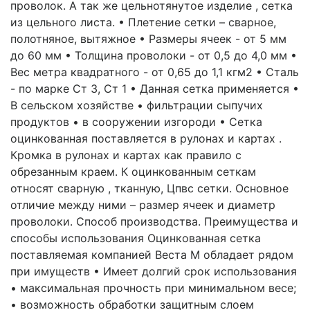
проволок. А так же цельнотянутое изделие , сетка
из цельного листа. • Плетение сетки – сварное,
полотняное, вытяжное • Размеры ячеек - от 5 мм
до 60 мм • Толщина проволоки - от 0,5 до 4,0 мм •
Вес метра квадратного - от 0,65 до 1,1 кгм2 • Сталь
- по марке Ст 3, Ст 1 • Данная сетка применяется •
В сельском хозяйстве • фильтрации сыпучих
продуктов • в сооружении изгороди • Сетка
оцинкованная поставляется в рулонах и картах .
Кромка в рулонах и картах как правило с
обрезанным краем. К оцинкованным сеткам
относят сварную , тканную, Цпвс сетки. Основное
отличие между ними – размер ячеек и диаметр
проволоки. Способ производства. Преимущества и
способы использования Оцинкованная сетка
поставляемая компанией Веста М обладает рядом
при имуществ • Имеет долгий срок использования
• максимальная прочность при минимальном весе;
• возможность обработки защитным слоем