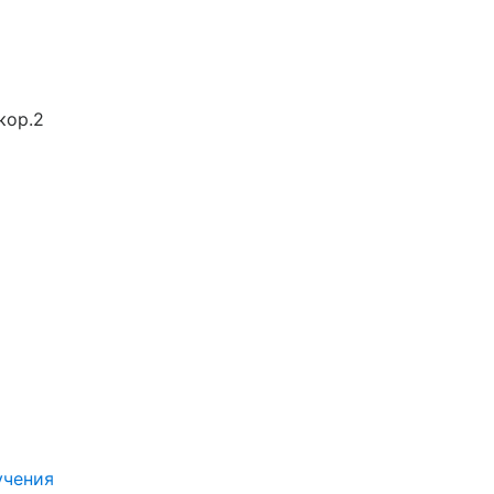
кор.2
учения