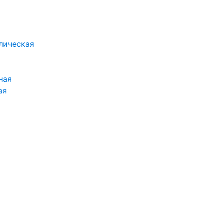
лическая
ная
ая