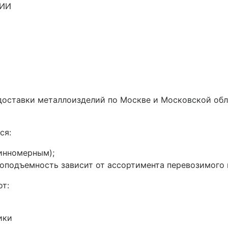
ИИ
 доставки металлоизделий по Москве и Московской об
ся:
инномерным);
подъемность зависит от ассортимента перевозимого ме
от:
ики