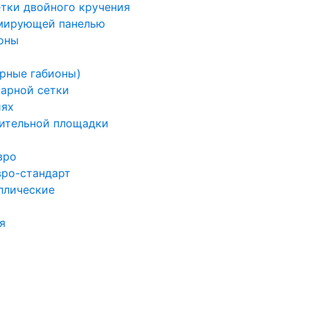
етки двойного кручения
рмирующей панелью
оны
арные габионы)
варной сетки
иях
ительной площадки
вро
вро-стандарт
ллические
я