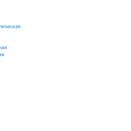
лическая
ная
ая