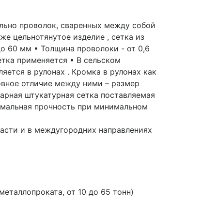
ально проволок, сваренных между собой
же цельнотянутое изделие , сетка из
до 60 мм • Толщина проволоки - от 0,6
 сетка применяется • В сельском
яется в рулонах . Кромка в рулонах как
овное отличие между ними – размер
арная штукатурная сетка поставляемая
имальная прочность при минимальном
ласти и в междугородних направлениях
таллопроката, от 10 до 65 тонн)