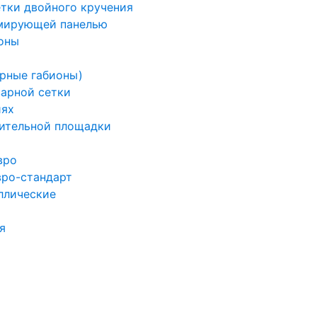
етки двойного кручения
рмирующей панелью
оны
арные габионы)
варной сетки
иях
ительной площадки
вро
вро-стандарт
ллические
я