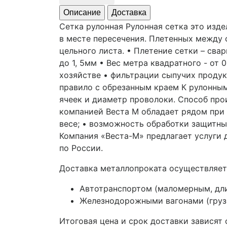
Описание
Доставка
Сетка рулонная Рулонная сетка это изд
в месте пересечения. Плетенных между с
цельного листа. • Плетение сетки – сва
до 1, 5мм • Вес метра квадратного - от 0
хозяйстве • фильтрации сыпучих продукт
правило с обрезанным краем К рулонным
ячеек и диаметр проволоки. Способ про
компанией Веста М обладает рядом при
весе; • возможность обработки защитн
Компания «Веста-М» предлагает услуги
по России.
Доставка металлопроката осуществляет
Автотранспортом (маломерным, дл
Железнодорожными вагонами (грузо
Итоговая цена и срок доставки зависят 