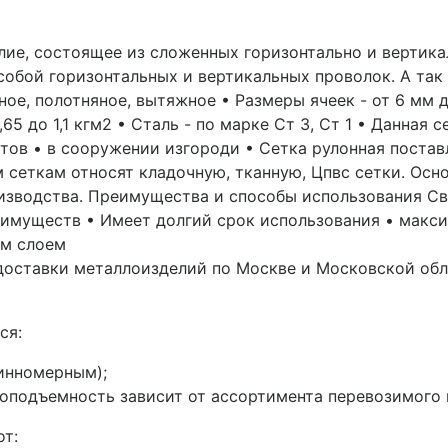
елие, состоящее из сложенных горизонтально и вертик
обой горизонтальных и вертикальных проволок. А так 
рное, полотняное, вытяжное • Размеры ячеек - от 6 мм 
,65 до 1,1 кгм2 • Сталь - по марке Ст 3, Ст 1 • Данная
ов • в сооружении изгороди • Сетка рулонная поставл
 сеткам относят кладочную, тканную, Цпвс сетки. Осн
изводства. Преимущества и способы использования Св
 имуществ • Имеет долгий срок использования • макс
ым слоем
 доставки металлоизделий по Москве и Московской об
ся:
инномерным);
подъемность зависит от ассортимента перевозимого ме
от: