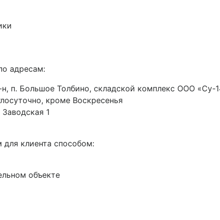
ики
по адресам:
н, п. Большое Толбино, складской комплекс ООО «Су-14
руглосуточно, кроме Воскресенья
 Заводская 1
 для клиента способом:
ельном объекте