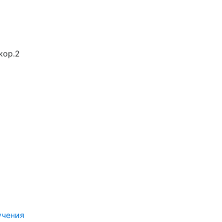
кор.2
учения