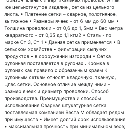
горизонтальных и вертикальных проволок. А так
же цельнотянутое изделие , сетка из цельного
листа. • Плетение сетки – сварное, полотняное,
вытяжное • Размеры ячеек - от 6 мм до 60 мм •
Толщина проволоки - от 0,6 до 1, 5мм • Вес метра
квадратного - от 0,65 до 1,1 кгм2 • Сталь - по
марке Ст 3, Ст 1 • Данная сетка применяется • В
сельском хозяйстве • фильтрации сыпучих
продуктов • в сооружении изгороди • Сетка
рулонная поставляется в рулонах . Кромка в
рулонах как правило с обрезанным краем К
рулонным сеткам относят кладочную, тканную,
Цпвс сетки. Основное отличие между ними –
размер ячеек и диаметр проволоки. Способ
производства. Преимущества и способы
использования Сварная штукатурная сетка
поставляемая компанией Веста М обладает рядом
при имуществ • Имеет долгий срок использования
• максимальная прочность при минимальном весе;