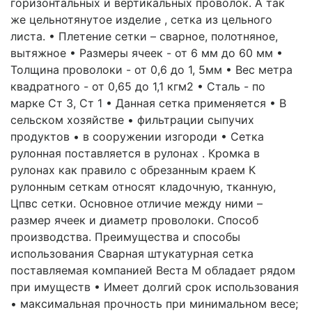
горизонтальных и вертикальных проволок. А так
же цельнотянутое изделие , сетка из цельного
листа. • Плетение сетки – сварное, полотняное,
вытяжное • Размеры ячеек - от 6 мм до 60 мм •
Толщина проволоки - от 0,6 до 1, 5мм • Вес метра
квадратного - от 0,65 до 1,1 кгм2 • Сталь - по
марке Ст 3, Ст 1 • Данная сетка применяется • В
сельском хозяйстве • фильтрации сыпучих
продуктов • в сооружении изгороди • Сетка
рулонная поставляется в рулонах . Кромка в
рулонах как правило с обрезанным краем К
рулонным сеткам относят кладочную, тканную,
Цпвс сетки. Основное отличие между ними –
размер ячеек и диаметр проволоки. Способ
производства. Преимущества и способы
использования Сварная штукатурная сетка
поставляемая компанией Веста М обладает рядом
при имуществ • Имеет долгий срок использования
• максимальная прочность при минимальном весе;