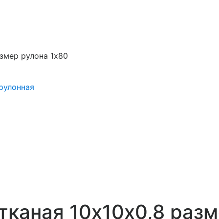
азмер рулона 1х80
рулонная
тканая 10х10х0,8 разм