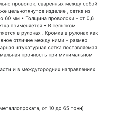
ально проволок, сваренных между собой
же цельнотянутое изделие , сетка из
до 60 мм • Толщина проволоки - от 0,6
 сетка применяется • В сельском
яется в рулонах . Кромка в рулонах как
овное отличие между ними – размер
арная штукатурная сетка поставляемая
имальная прочность при минимальном
ласти и в междугородних направлениях
таллопроката, от 10 до 65 тонн)