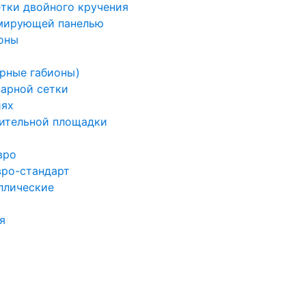
етки двойного кручения
рмирующей панелью
оны
арные габионы)
варной сетки
иях
ительной площадки
вро
вро-стандарт
ллические
я