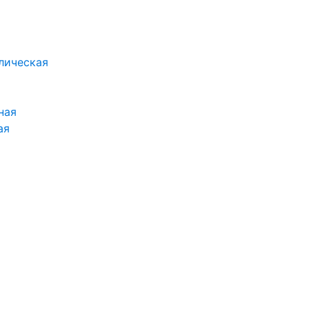
лическая
ная
ая