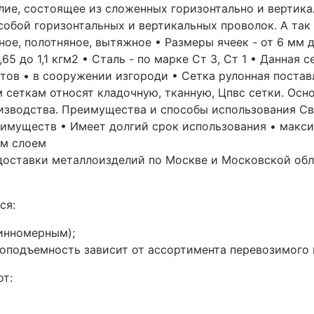
елие, состоящее из сложенных горизонтально и вертик
обой горизонтальных и вертикальных проволок. А так 
рное, полотняное, вытяжное • Размеры ячеек - от 6 мм 
,65 до 1,1 кгм2 • Сталь - по марке Ст 3, Ст 1 • Данная
ов • в сооружении изгороди • Сетка рулонная поставл
 сеткам относят кладочную, тканную, Цпвс сетки. Осн
изводства. Преимущества и способы использования Св
 имуществ • Имеет долгий срок использования • макс
ым слоем
 доставки металлоизделий по Москве и Московской об
ся:
инномерным);
подъемность зависит от ассортимента перевозимого ме
от: