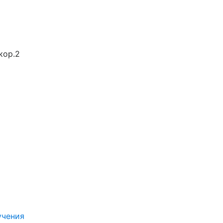
кор.2
учения