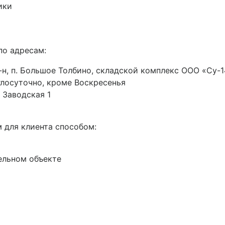
ики
по адресам:
н, п. Большое Толбино, складской комплекс ООО «Су-14
руглосуточно, кроме Воскресенья
 Заводская 1
 для клиента способом:
ельном объекте