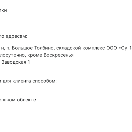
ики
по адресам:
н, п. Большое Толбино, складской комплекс ООО «Су-14
руглосуточно, кроме Воскресенья
 Заводская 1
 для клиента способом:
ельном объекте