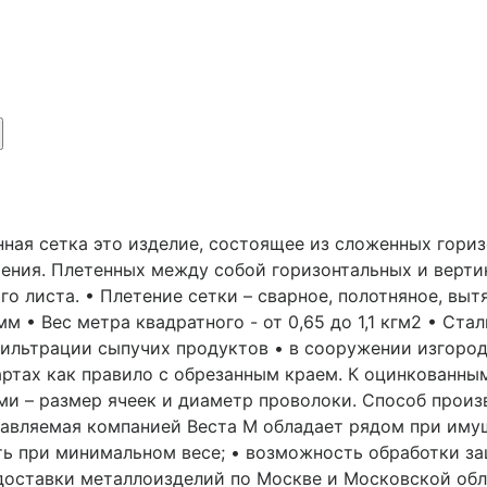
ная сетка это изделие, состоящее из сложенных гориз
ения. Плетенных между собой горизонтальных и верти
го листа. • Плетение сетки – сварное, полотняное, выт
м • Вес метра квадратного - от 0,65 до 1,1 кгм2 • Стал
фильтрации сыпучих продуктов • в сооружении изгород
картах как правило с обрезанным краем. К оцинкованны
ми – размер ячеек и диаметр проволоки. Способ прои
тавляемая компанией Веста М обладает рядом при иму
ть при минимальном весе; • возможность обработки з
 доставки металлоизделий по Москве и Московской об