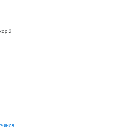
кор.2
учения