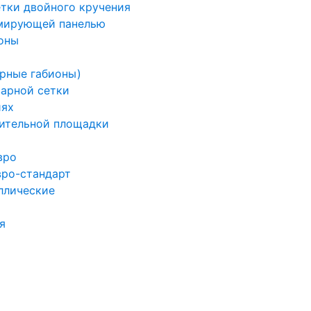
етки двойного кручения
рмирующей панелью
оны
арные габионы)
варной сетки
иях
ительной площадки
вро
вро-стандарт
ллические
я