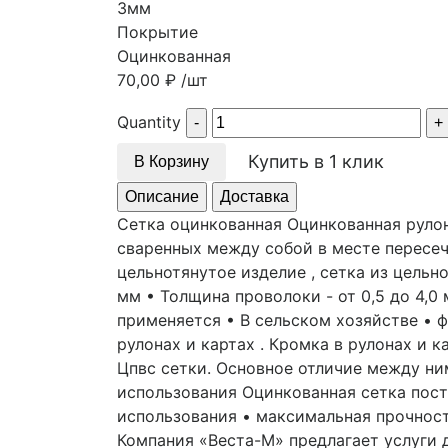
3мм
Покрытие
Оцинкованная
70,00
₽
/шт
Quantity
Купить в 1 клик
В Корзину
Описание
Доставка
Сетка оцинкованная Оцинкованная рулон
сваренных между собой в месте пересеч
цельнотянутое изделие , сетка из цельно
мм • Толщина проволоки - от 0,5 до 4,0 м
применяется • В сельском хозяйстве • 
рулонах и картах . Кромка в рулонах и 
Цпвс сетки. Основное отличие между ни
использования Оцинкованная сетка пос
использования • максимальная прочнос
Компания «Веста-М» предлагает услуги