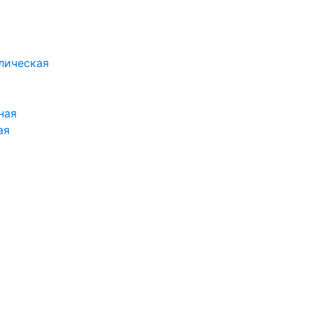
лическая
ная
ая