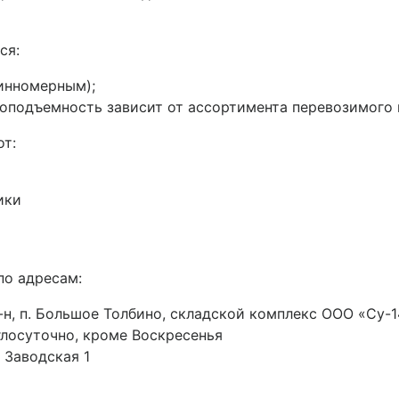
ся:
инномерным);
подъемность зависит от ассортимента перевозимого ме
от:
ики
по адресам:
н, п. Большое Толбино, складской комплекс ООО «Су-14
руглосуточно, кроме Воскресенья
 Заводская 1