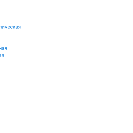
лическая
ная
ая