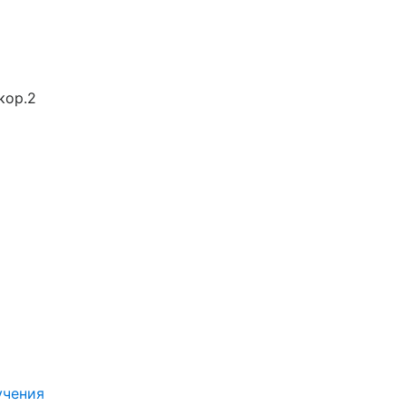
кор.2
учения