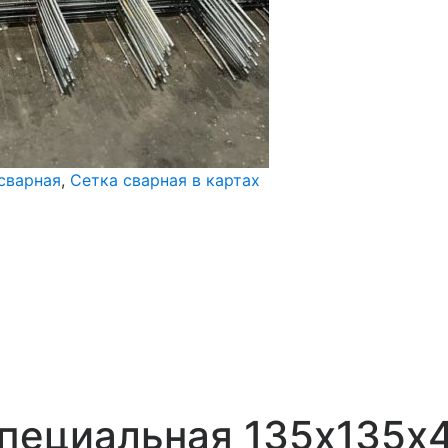
сварная
,
Сетка сварная в картах
пециальная 135х135х4