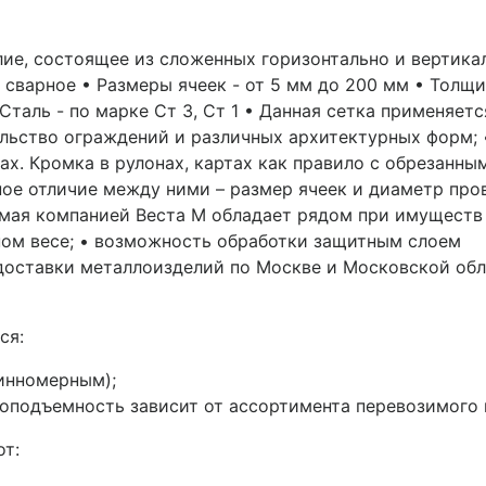
елие, состоящее из сложенных горизонтально и вертик
– сварное • Размеры ячеек - от 5 мм до 200 мм • Толщи
• Сталь - по марке Ст 3, Ст 1 • Данная сетка применяе
тельство ограждений и различных архитектурных форм; 
нах. Кромка в рулонах, картах как правило с обрезанн
ное отличие между ними – размер ячеек и диаметр пр
мая компанией Веста М обладает рядом при имуществ 
ом весе; • возможность обработки защитным слоем
 доставки металлоизделий по Москве и Московской об
ся:
инномерным);
подъемность зависит от ассортимента перевозимого ме
от: