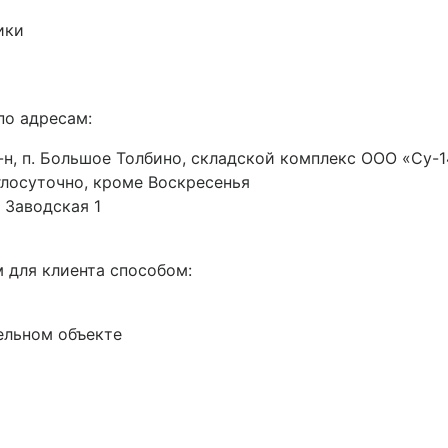
ики
по адресам:
н, п. Большое Толбино, складской комплекс ООО «Су-14
руглосуточно, кроме Воскресенья
 Заводская 1
 для клиента способом:
ельном объекте