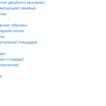
етки двойного кручения
рмирующей панелью
оны
арные габионы)
варной сетки
иях
ительной площадки
вро
вро-стандарт
ллические
я