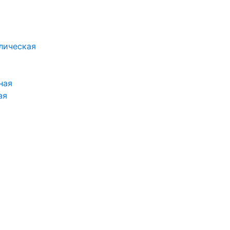
лическая
ная
ая