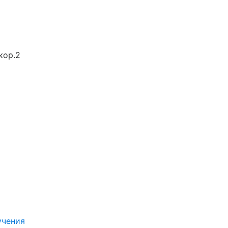
кор.2
учения