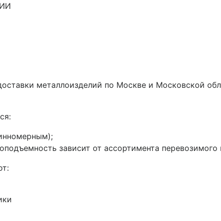
ИИ
 доставки металлоизделий по Москве и Московской об
ся:
инномерным);
подъемность зависит от ассортимента перевозимого ме
от:
ики