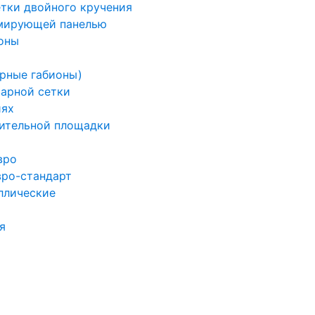
етки двойного кручения
рмирующей панелью
оны
арные габионы)
варной сетки
иях
ительной площадки
вро
вро-стандарт
ллические
я