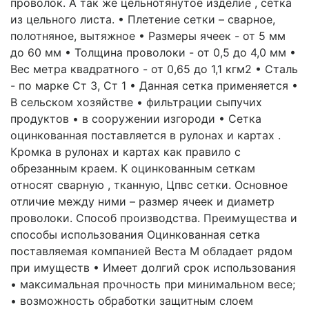
проволок. А так же цельнотянутое изделие , сетка
из цельного листа. • Плетение сетки – сварное,
полотняное, вытяжное • Размеры ячеек - от 5 мм
до 60 мм • Толщина проволоки - от 0,5 до 4,0 мм •
Вес метра квадратного - от 0,65 до 1,1 кгм2 • Сталь
- по марке Ст 3, Ст 1 • Данная сетка применяется •
В сельском хозяйстве • фильтрации сыпучих
продуктов • в сооружении изгороди • Сетка
оцинкованная поставляется в рулонах и картах .
Кромка в рулонах и картах как правило с
обрезанным краем. К оцинкованным сеткам
относят сварную , тканную, Цпвс сетки. Основное
отличие между ними – размер ячеек и диаметр
проволоки. Способ производства. Преимущества и
способы использования Оцинкованная сетка
поставляемая компанией Веста М обладает рядом
при имуществ • Имеет долгий срок использования
• максимальная прочность при минимальном весе;
• возможность обработки защитным слоем