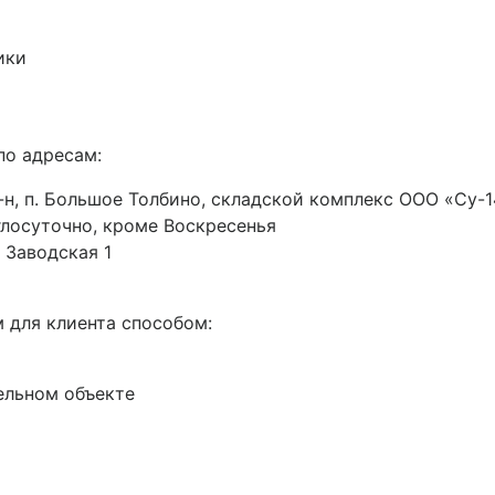
ики
по адресам:
н, п. Большое Толбино, складской комплекс ООО «Су-14
руглосуточно, кроме Воскресенья
 Заводская 1
 для клиента способом:
ельном объекте