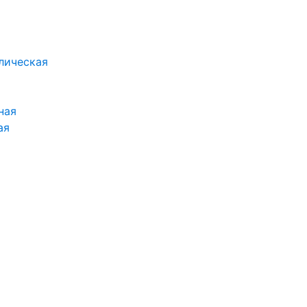
лическая
ная
ая