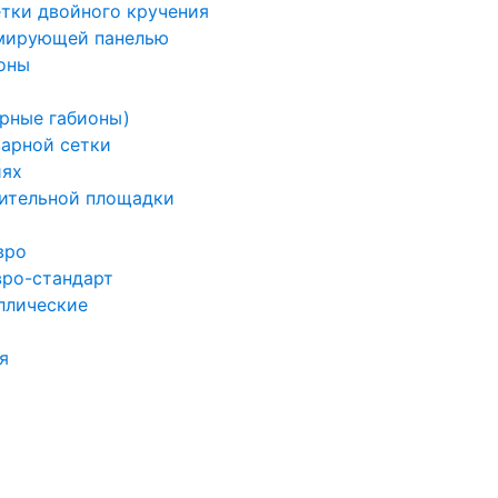
етки двойного кручения
рмирующей панелью
оны
арные габионы)
варной сетки
иях
ительной площадки
вро
вро-стандарт
ллические
я