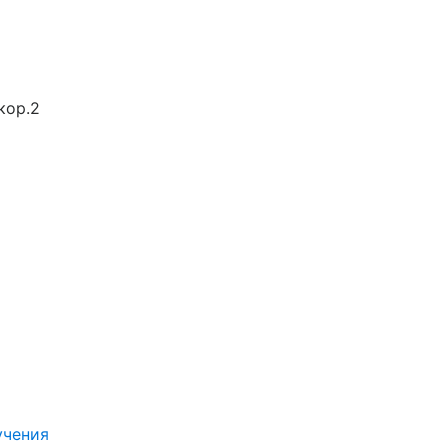
кор.2
учения