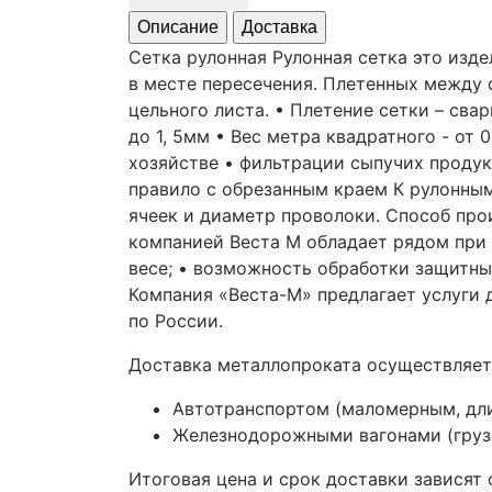
Описание
Доставка
Сетка рулонная Рулонная сетка это изд
в месте пересечения. Плетенных между с
цельного листа. • Плетение сетки – сва
до 1, 5мм • Вес метра квадратного - от 0
хозяйстве • фильтрации сыпучих продукт
правило с обрезанным краем К рулонным
ячеек и диаметр проволоки. Способ про
компанией Веста М обладает рядом при
весе; • возможность обработки защитн
Компания «Веста-М» предлагает услуги
по России.
Доставка металлопроката осуществляет
Автотранспортом (маломерным, дл
Железнодорожными вагонами (грузо
Итоговая цена и срок доставки зависят 