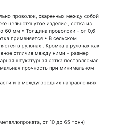
ально проволок, сваренных между собой
же цельнотянутое изделие , сетка из
до 60 мм • Толщина проволоки - от 0,6
 сетка применяется • В сельском
яется в рулонах . Кромка в рулонах как
овное отличие между ними – размер
арная штукатурная сетка поставляемая
имальная прочность при минимальном
ласти и в междугородних направлениях
таллопроката, от 10 до 65 тонн)