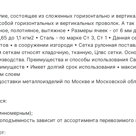
елие, состоящее из сложенных горизонтально и вертик
обой горизонтальных и вертикальных проволок. А так 
рное, полотняное, вытяжное • Размеры ячеек - от 6 мм 
,65 до 1,1 кгм2 • Сталь - по марке Ст 3, Ст 1 • Данная
ов • в сооружении изгороди • Сетка рулонная поставл
 сеткам относят кладочную, тканную, Цпвс сетки. Осн
изводства. Преимущества и способы использования Св
 имуществ • Имеет долгий срок использования • макс
ым слоем
 доставки металлоизделий по Москве и Московской об
ся:
инномерным);
подъемность зависит от ассортимента перевозимого ме
от: